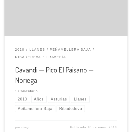
llegamos a la cabaña Camprecíe. Seguimos ahora por un
sendero que va a la derecha de la loma, con una hermosa
vista […]
2010
LLANES
PEÑAMELLERA BAJA
RIBADEDEVA
TRAVESÍA
Cavandi — Pico El Paisano —
Noriega
1 Comentario
2010
Años
Asturias
Llanes
Peñamellera Baja
Ribadedeva
por
diego
Publicada
10 de enero 2010