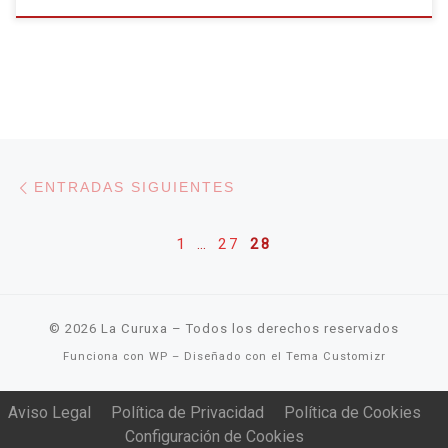
Navegación de entradas
Entradas siguientes
ENTRADAS SIGUIENTES
1
…
27
28
© 2026
La Curuxa
– Todos los derechos reservados
Funciona con
WP
– Diseñado con el
Tema Customizr
Aviso Legal
Política de Privacidad
Política de Cookies
Configuración de Cookies