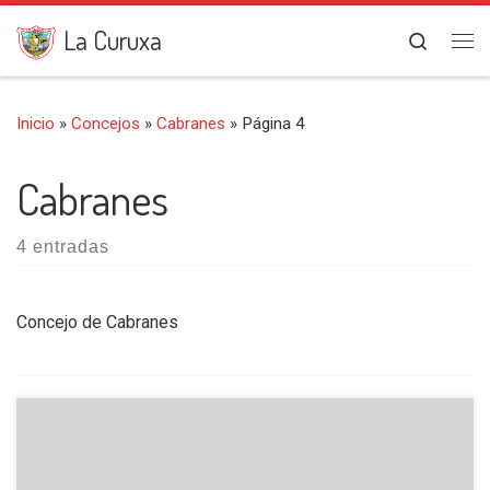
Saltar al contenido
La Curuxa
Search
Me
Inicio
»
Concejos
»
Cabranes
»
Página 4
Cabranes
4 entradas
Concejo de Cabranes
Iniciamos la ruta en Villaviciosa; en el parque de la