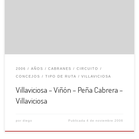
Alameda; tomamos un camino que bordea la ría en
dirección S. nos lleva a la iglesia de Amandí. Continuamos
hacia la izquierda por una carretera que nos lleva a
Llugarin y los Campos; ahora por un terreno más llano
con […]
2006
AÑOS
CABRANES
CIRCUITO
CONCEJOS
TIPO DE RUTA
VILLAVICIOSA
Villaviciosa – Viñón – Peña Cabrera –
Villaviciosa
por
diego
Publicada
4 de noviembre 2006