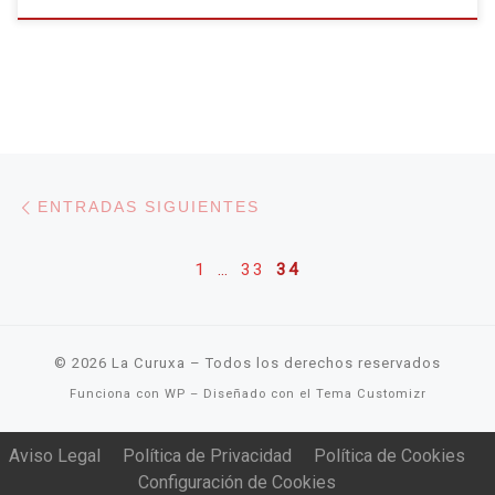
Navegación de entradas
Entradas siguientes
ENTRADAS SIGUIENTES
1
…
33
34
© 2026
La Curuxa
– Todos los derechos reservados
Funciona con
WP
– Diseñado con el
Tema Customizr
Aviso Legal
Política de Privacidad
Política de Cookies
Configuración de Cookies