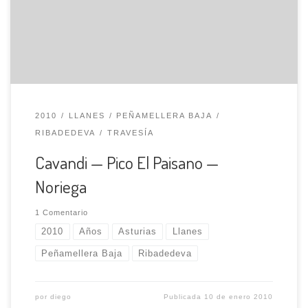
llegamos a la cabaña Camprecíe. Seguimos ahora por un
sendero que va a la derecha de la loma, con una hermosa
vista […]
2010
LLANES
PEÑAMELLERA BAJA
RIBADEDEVA
TRAVESÍA
Cavandi — Pico El Paisano —
Noriega
1 Comentario
2010
Años
Asturias
Llanes
Peñamellera Baja
Ribadedeva
por
diego
Publicada
10 de enero 2010