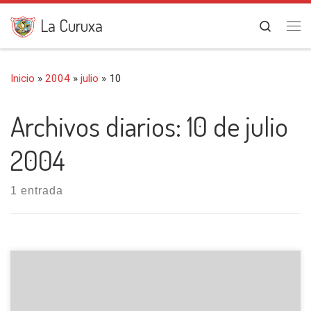
Saltar al contenido
La Curuxa
Search
Me
Inicio
»
2004
»
julio
»
10
Archivos diarios:
10 de julio
2004
1 entrada
Dentro del Parque Nacional de la Montaña de Covadonga,