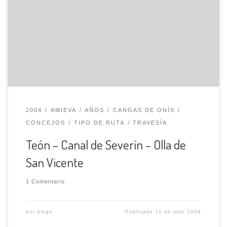
situados al sombra del Macizo Occidental de los Picos de
Europa, están asentadas las vegas de Teón y Fana,
verdadero paraíso natural, donde iniciamos esta salida.
Desde Teón, hermosa vega situada debajo de la conocida
peña del Elefante; caminamos hasta la […]
2004
AMIEVA
AÑOS
CANGAS DE ONÍS
CONCEJOS
TIPO DE RUTA
TRAVESÍA
Teón – Canal de Severín – Olla de
San Vicente
1 Comentario
por
diego
Publicada
10 de julio 2004