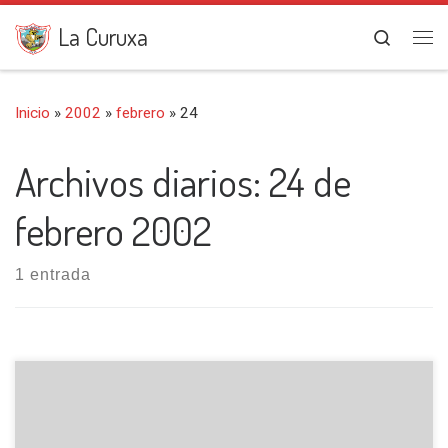
Saltar al contenido
La Curuxa
Search
Me
Inicio
»
2002
»
febrero
»
24
Archivos diarios:
24 de
febrero 2002
1 entrada
Iniciamos esta salida en el pintoresco pueblo de Ladines