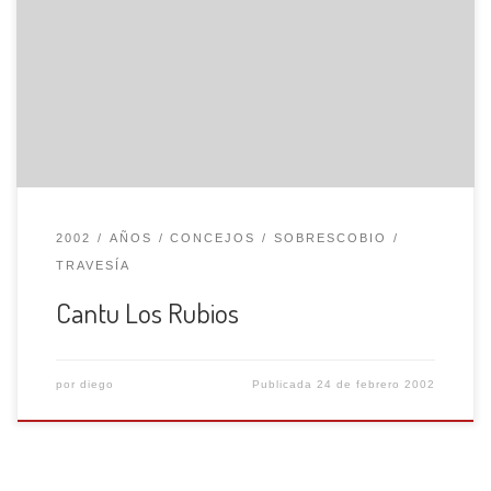
(625 m.), por el camino de la Iglesia hasta superar un duro
repecho, para variar más adelante rumbo NO. avanzamos
ahora cómodamente a encumbrarnos en el lomo del
cordal, que nos muestra los paisajes del Nalón con la
presa de Rioseco […]
2002
AÑOS
CONCEJOS
SOBRESCOBIO
TRAVESÍA
Cantu Los Rubios
por
diego
Publicada
24 de febrero 2002